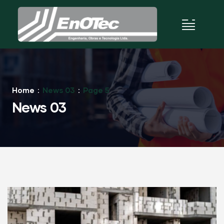
Home
News 03
Page 5
News 03